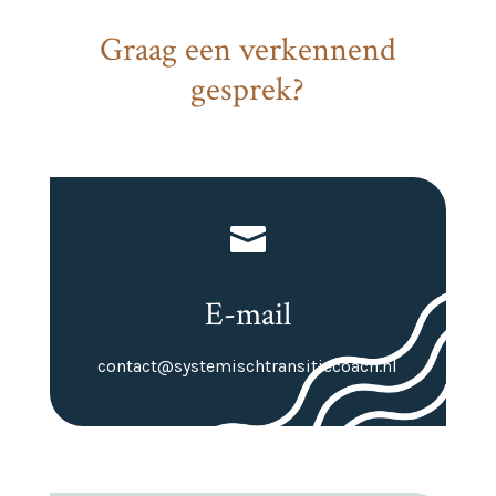
Graag een verkennend
gesprek?

E-mail
contact@systemischtransitiecoach.nl