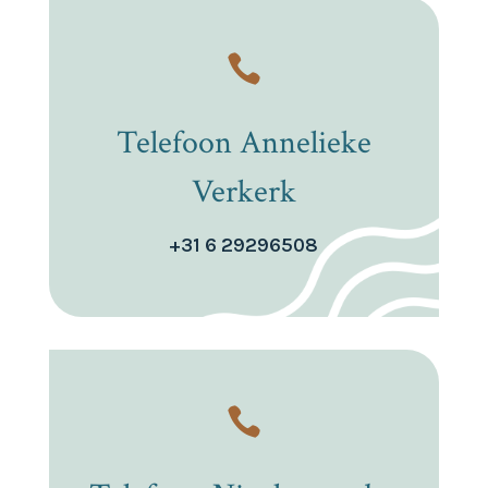

Telefoon Annelieke
Verkerk
+31 6 29296508
