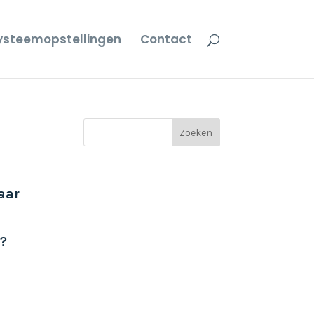
ysteemopstellingen
Contact
Zoeken
aar
m?